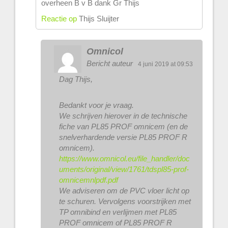
overheen B v B dank Gr Thijs
Reactie op
Thijs Sluijter
Omnicol
Bericht auteur
4 juni 2019 at 09:53
Dag Thijs,
Bedankt voor je vraag.
We schrijven hierover in de technische
fiche van PL85 PROF omnicem (en de
snelverhardende versie PL85 PROF R
omnicem).
https://www.omnicol.eu/file_handler/doc
uments/original/view/1761/tdspl85-prof-
omnicemnlpdf.pdf
We adviseren om de PVC vloer licht op
te schuren. Vervolgens voorstrijken met
TP omnibind en verlijmen met PL85
PROF omnicem of PL85 PROF R