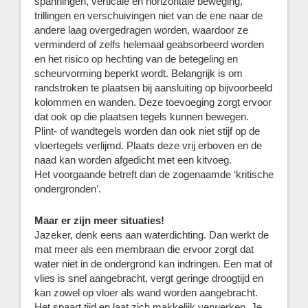
spanningen, verticale en horizontale beweging,
trillingen en verschuivingen niet van de ene naar de
andere laag overgedragen worden, waardoor ze
verminderd of zelfs helemaal geabsorbeerd worden
en het risico op hechting van de betegeling en
scheurvorming beperkt wordt. Belangrijk is om
randstroken te plaatsen bij aansluiting op bijvoorbeeld
kolommen en wanden. Deze toevoeging zorgt ervoor
dat ook op die plaatsen tegels kunnen bewegen.
Plint- of wandtegels worden dan ook niet stijf op de
vloertegels verlijmd. Plaats deze vrij erboven en de
naad kan worden afgedicht met een kitvoeg.
Het voorgaande betreft dan de zogenaamde ‘kritische
ondergronden’.
Maar er zijn meer situaties!
Jazeker, denk eens aan waterdichting. Dan werkt de
mat meer als een membraan die ervoor zorgt dat
water niet in de ondergrond kan indringen. Een mat of
vlies is snel aangebracht, vergt geringe droogtijd en
kan zowel op vloer als wand worden aangebracht.
Het spaart tijd en laat zich makkelijk verwerken. Je